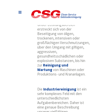
aber auch im regelmäßigen
Wartungsdienst unter
Produktionsbedingungen.
Mehr als nur Reinigung.
Unser Leistungsbereich
erstreckt sich von der
Beseitigung von öligen,
trockenen, intensiven oder
großflächigen Verschmutzungen,
über den Umgang mit giftigen,
aggressiven,
gesundheitsschädlichen oder
explosiven Substanzen, bis hin
zur
Reinigung und
Wartung
von Maschinen oder
Produktions- und Krananlagen.
Die
Industriereinigung
ist ein
sehr komplexes Feld mit den
unterschiedlichsten
Aufgabenbereichen. Daher ist
eine genaue Beschreibung
unserer vielfältigen